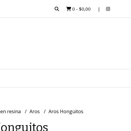
0
-
$0,00
 en resina
Aros
Aros Honguitos
onguitos