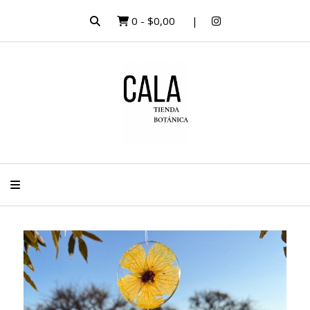
0
-
$0,00