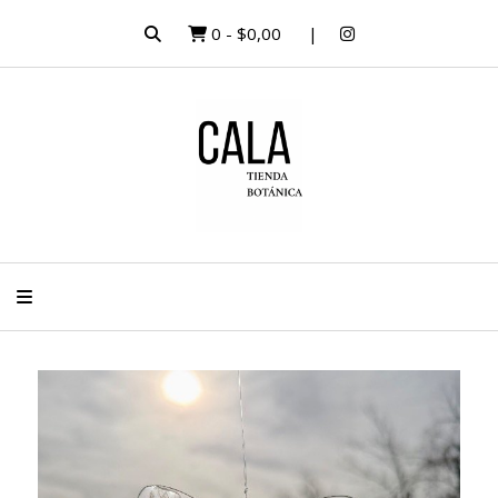
0
-
$0,00