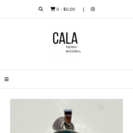
0
-
$0,00